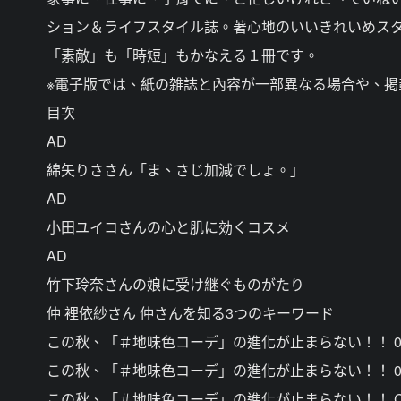
ション＆ライフスタイル誌。著心地のいいきれいめス
「素敵」も「時短」もかなえる１冊です。
※電子版では、紙の雑誌と內容が一部異なる場合や、
目次
AD
綿矢りささん「ま、さじ加減でしょ。」
AD
小田ユイコさんの心と肌に効くコスメ
AD
竹下玲奈さんの娘に受け継ぐものがたり
仲 裡依紗さん 仲さんを知る3つのキーワード
この秋、「＃地味色コーデ」の進化が止まらない！！ 0
この秋、「＃地味色コーデ」の進化が止まらない！！ 0
この秋、「＃地味色コーデ」の進化が止まらない！！ C