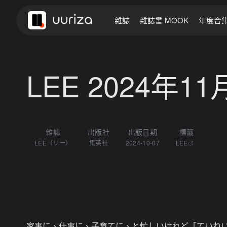
雜誌
雜誌書 MOOK
年度合
LEE 2024年1
雜誌
出版社
出版日期
標籤
LEE（リー）
集英社
2024-10-07
LEE
家事に、仕事に、子育てに、と忙しいけれど「ていねい