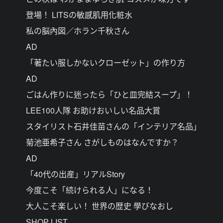
登場！ LITSの敏感肌用化粧水
私の脳內図／ホラン千秋さん
AD
「著たい服しかないクローゼット」の作り方
AD
ごはん作りに迷ったら「ひと皿完結スープ」！
LEE100人隊 お助けおいしい名品大賞
スタイリスト石井佳苗さんの「インテリア名品」
菊池亜希子さん さがしものはなんですか？
AD
「40代の出産」リアルStory
今度こそ「続けられる人」になる！
大人こそ楽しい！ 世界の歴史 學びなおし
SHOP LIST