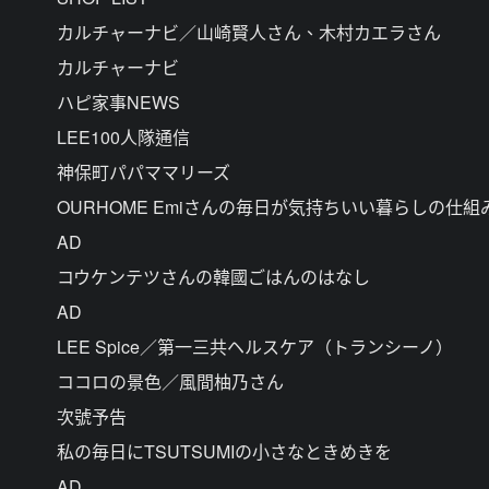
カルチャーナビ／山崎賢人さん、木村カエラさん
カルチャーナビ
ハピ家事NEWS
LEE100人隊通信
神保町パパママリーズ
OURHOME Emiさんの毎日が気持ちいい暮らしの仕組
AD
コウケンテツさんの韓國ごはんのはなし
AD
LEE Spice／第一三共ヘルスケア（トランシーノ）
ココロの景色／風間柚乃さん
次號予告
私の毎日にTSUTSUMIの小さなときめきを
AD