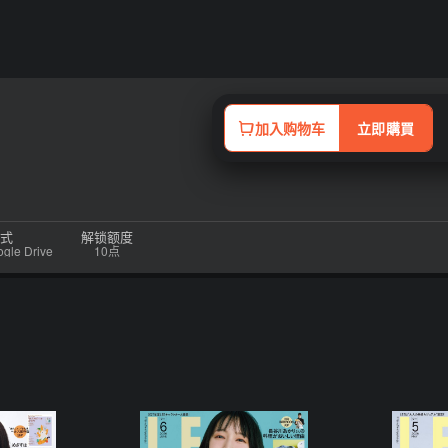
加入购物车
立即購買
式
解锁额度
e Drive
10点