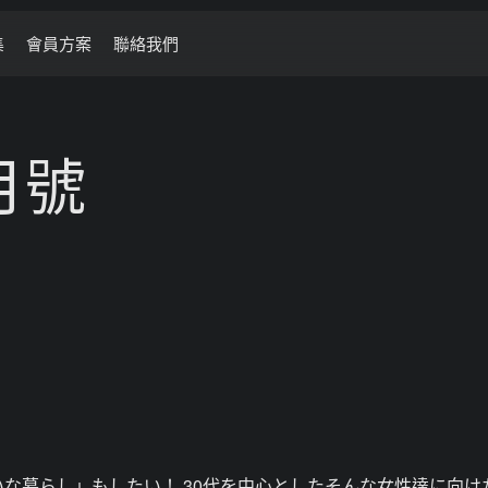
集
會員方案
聯絡我們
1月號
な暮らし」もしたい！ 30代を中心としたそんな女性達に向け