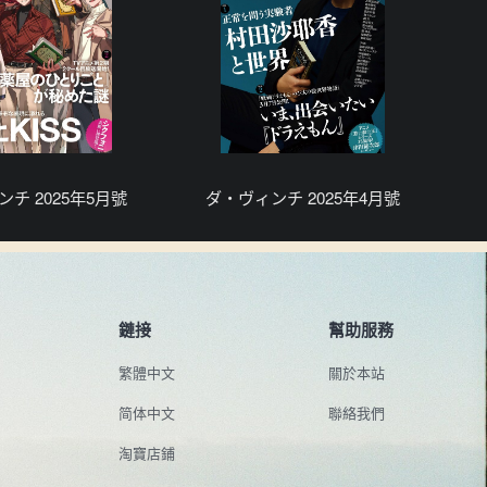
チ 2025年5月號
ダ・ヴィンチ 2025年4月號
鏈接
幫助服務
繁體中文
關於本站
简体中文
聯絡我們
淘寶店鋪