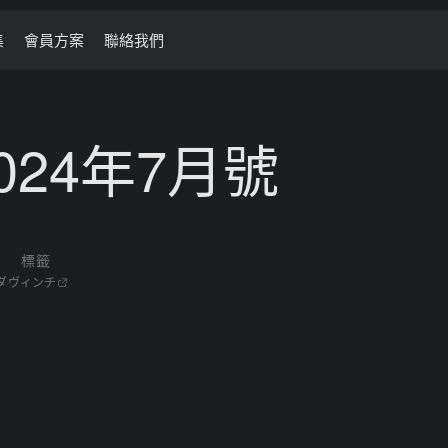
集
會員方案
聯絡我們
024年7月號
標籤
ダヴィンチ