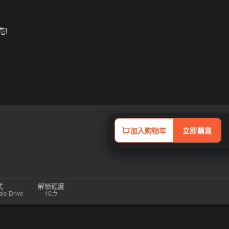
売!
加入购物车
立即購買
式
解锁额度
 Drive
10点