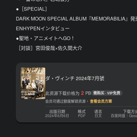
●［SPECIAL］
DARK MOON SPECIAL ALBUM『MEMORABILIA』発
ENHYPENインタビュー
●聖地・アニメイトへGO！
［対談］宮田俊哉×佐久間大介
ダ・ヴィンチ 2024年7月號
2
此资源下载价格为
PB
需购买 · VIP免费
会员可通过额度解锁资源，
查看会员方案
出版日期
格式
语言
下载方
2024年6月6日
PDF
日文
百度网盘｜Google