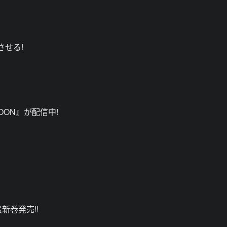
させる!
OON』が配信中!
巻発売!!