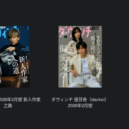
026年3月號 新人作家
ダヴィンチ 達芬奇（davinci）
之路
2026年2月號