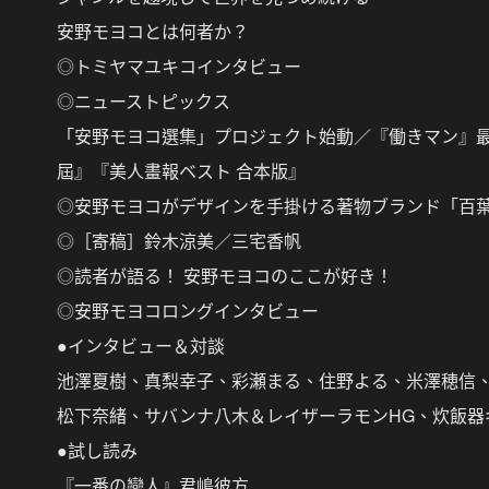
安野モヨコとは何者か？
◎トミヤマユキコインタビュー
◎ニューストピックス
「安野モヨコ選集」プロジェクト始動／『働きマン』
屆』『美人畫報ベスト 合本版』
◎安野モヨコがデザインを手掛ける著物ブランド「百
◎［寄稿］鈴木涼美／三宅香帆
◎読者が語る！ 安野モヨコのここが好き！
◎安野モヨコロングインタビュー
●インタビュー＆対談
池澤夏樹、真梨幸子、彩瀬まる、住野よる、米澤穂信
松下奈緒、サバンナ八木＆レイザーラモンHG、炊飯器
●試し読み
『一番の戀人』君嶋彼方