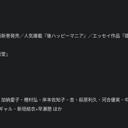
最新巻発売／人気連載『後ハッピーマニア』／エッセイ作品『
葉堂」
、加納愛子、穂村弘、岸本佐知子、杏、萩原利久、河合優実、
ギャル、新垣結衣×早瀬憩 ほか