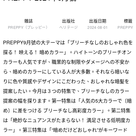
雜誌
出版社
出版日期
標籤
PREPPY（プレッピー）
ヘリテージ
2024-08-01
PREPPY
PREPPY9月號の大テーマは「ブリーチなしのおしゃれ色を
探る！ 映える！ 暗めカラー」。ハイトーンのブリーチオン
カラーも人気ですが、職業的な制限やダメージへの不安か
ら、暗めのカラーにしている人が大多數。それなら暗いな
りに色や質感やデザインにこだわった、おしゃれな暗髪を
提案したい。今月は３つの特集で、ブリーチなしのカラー
提案の幅を探ります。第一特集は「人気の5大カラーで〔暗
め〕に差をつける ブリーチなし高彩度カラー」。第二特集
は「絶妙なニュアンスがたまらない！ 満足させる低明度カ
ラー」。第三特集は「“暗めだけどおしゃれ”がキーワード