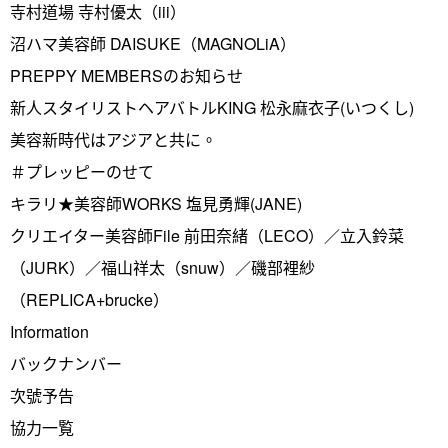
寺村道場 寺村優太（iii）
沼ハマ美容師 DAISUKE（MAGNOLiA）
PREPPY MEMBERSのお知らせ
新人スタイリストヘアバトルKING 松永麻衣子(いつくし)
美容新時代はアジアと共に。
＃プレッピーのせて
キラリ★美容師WORKS 塩見勇輝(JANE)
クリエイター美容師File 前田奈緒（LECO）／立入鈴菜
（JURK）／福山祥太（snuw）／磯部裡紗
（REPLICA+brucke）
Information
バックナンバー
次號予告
協力一覧