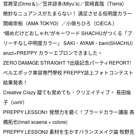
宮將至(Dimo＆)／笠井諒多(Miyu’s)／宮崎直哉（Tierra）
絶妙なニュアンスがたまらない！ 満足させる低明度カラー
間嶋崇裕（AMA TOKYO）／小俁ちひろ（CIECA.）
“暗めだけどおしゃれ”がキーワード SHACHUがつくる「ブ
リーチなし中明度カラー」 SAKI、AYAMI、bani(SHACHU)
aruci×PREPPY カラーエプロンできました。
ZERO DAMAGE STRAIGHT ?出版記念パーティREPORT!
ベルエポック美容専門學校 PREPPY誌上フォトコンテスト
結果発表！
Creative Crazy 寢ても覚めても、クリエイティブ。 長田倫
子（uvrir）
PREPPY LESSON1 発想力を磨く！ブラードカラー講座 髙
橋拓也(imaii scaena × colore)
PREPPY LESSON2 素材を生かすバランスメイク論 牧野克