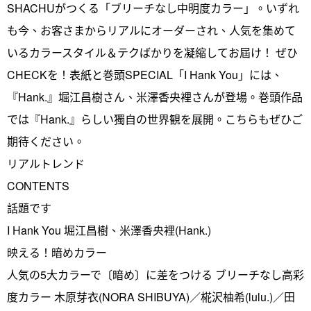
SHACHUがつくる「ブリーチなし中明度カラー」。いずれ
も今、お客さまからリアルにオーダーされ、人気を集めて
いるカラースタイル＆テクばかりを凝縮してお屆け！ ぜひ
CHECKを！表紙と巻頭SPECIAL「I Hank You」には、
『Hank.』堀江昌樹さん、米澤香央裡さんが登場。巻頭作品
では『Hank.』らしい獨自の世界観を展開。こちらもぜひご
期待ください。
リアルトレンド
CONTENTS
話題です
I Hank You 堀江昌樹、米澤香央裡(Hank.)
映える！暗めカラー
人気の5大カラーで〔暗め〕に差をつける ブリーチなし高彩
度カラー 木原芽衣(NORA SHIBUYA)／椛沢柚希(lulu.)／田