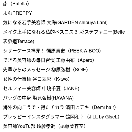
彥（Baletta）
よむPREPPY
気になる若手美容師 大海(GARDEN shibuya Lani)
メイク上手になれる私的ベスコス３ 彩ステファニー(Belle
表參道Terrace)
シザーケース拝見！ 慄原貴史（PEEK-A-BOO）
できる美容師の毎日習慣 工藤由布（Apero）
先輩からのメッセージ 柳原弘樹（SOIE）
女性の仕事師 谷口翠彩（K-two）
セルフィー美容師 中嶋千夏（JANE)
バッグの中身 塩見弘樹(HAVANA)
海外の向こうで、得たチカラ 濱田ヒデキ（Demi hair）
プレッピーインスタグラマー 鶴岡和幸（JILL by GiseL）
美容師YouTu部 遠藤孝輔（遠藤美容室）