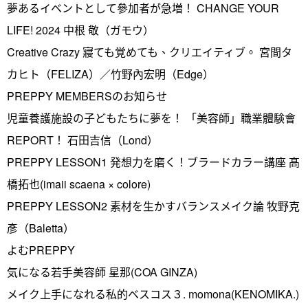
夢あるイベントとして參加者が急増！ CHANGE YOUR
LIFE! 2024 中根 敬（ガモウ）
Creative Crazy 寢ても覚めても、クリエイティブ。 宮間タ
カヒト（FELIZA）／竹野內宏明（Edge）
PREPPY MEMBERSのお知らせ
児童養護施設の子どもたちに夢を！ 「美容師」職業體験會
REPORT！ 石田吉信（Lond）
PREPPY LESSON1 発想力を磨く！ブラードカラー講座 髙
橋拓也(imaii scaena × colore)
PREPPY LESSON2 素材を生かすバランスメイク論 牧野克
彥（Baletta）
よむPREPPY
気になる若手美容師 星那(COA GINZA)
メイク上手になれる私的ベスコス３. momona(KENOMIKA.)