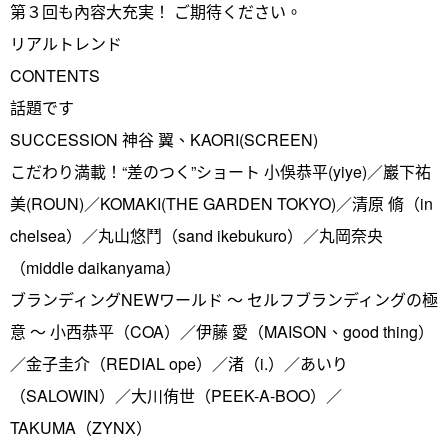
第３回も內容大充実！ ご期待ください。
リアルトレンド
CONTENTS
話題です
SUCCESSION 神谷 翼、KAORI(SCREEN)
こだわり満載！“差のつく”ショート 小俁恭平(yiye)／巖下祐
美(ROUN)／KOMAKI(THE GARDEN TOKYO)／清原 脩（in
chelsea）／丸山悠鬥（sand ikebukuro）／丸岡奈央
（middle daikanyama）
ブランディングNEWワールド ～ セルフブランディングの極
意 ～ 小西恭平（COA）／伊藤 愛（MAISON、good thing）
／金子圭介（REDIAL ope）／渚（i.）／あいり
（SALOWIN）／大川侑世（PEEK-A-BOO）／
TAKUMA（ZYNX）