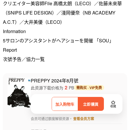
クリエイター美容師File 高橋太朗（LECO）／佐藤未來華
（SNIPS LIFE DESIGN）／淺岡優奈（NB ACADEMY
A.C.T）／大井美優（LECO）
Information
5サロンのアシスタントがヘアショーを開催 「SOU」
Report
次號予告／協力一覧
PREPPY 2024年8月號
2
此资源下载价格为
PB
需购买 · VIP免费
加入购物车
立即購買
收藏
会员可通过额度解锁资源，
查看会员方案