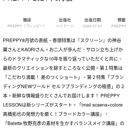
雜誌
出版社
出版日期
標籤
PREPPY（プレッピー）
ヘリテージ
2024-07-01
PREPPY
PREPPY8月號の表紙・巻頭特集は『スクリーン』の神谷
翼さんとKAORIさん。お二人が歩んだ、サロン立ち上げか
らのドラマティックな10年を振り返っていただくと共に、
最新のクリエイションを餘すところなく公開。第１特集は
「こだわり満載！ 差のつくショート」、第２特集「ブラン
ディングNEWワールド セルフブランディングの極意」の２
本。新鮮な情報盛りだくさんでお屆けします！ PREPPY
LESSONは新シリーズがスタート。「imaii scaena×colore
髙橋拓也の発想力を磨く！ブラードカラー講座」、
「Baletta 牧野克彥の素材を生かすバランスメイク講座」の