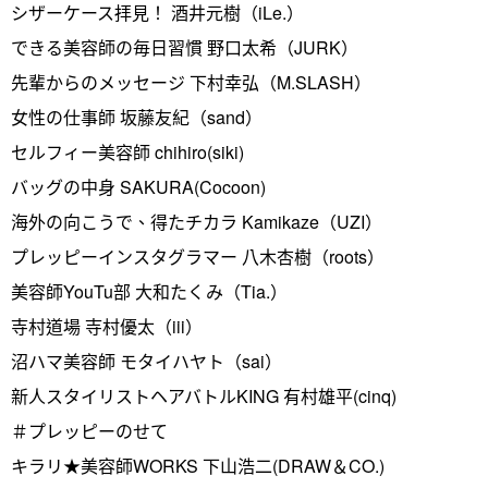
シザーケース拝見！ 酒井元樹（iLe.）
できる美容師の毎日習慣 野口太希（JURK）
先輩からのメッセージ 下村幸弘（M.SLASH）
女性の仕事師 坂藤友紀（sand）
セルフィー美容師 chihiro(siki)
バッグの中身 SAKURA(Cocoon)
海外の向こうで、得たチカラ Kamikaze（UZI）
プレッピーインスタグラマー 八木杏樹（roots）
美容師YouTu部 大和たくみ（Tia.）
寺村道場 寺村優太（iii）
沼ハマ美容師 モタイハヤト（sai）
新人スタイリストヘアバトルKING 有村雄平(cinq)
＃プレッピーのせて
キラリ★美容師WORKS 下山浩二(DRAW＆CO.)