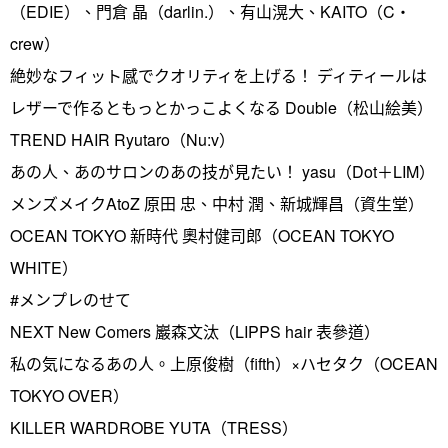
（EDIE）、門倉 晶（darlin.）、有山滉大、KAITO（C・
crew）
絶妙なフィット感でクオリティを上げる！ ディティールは
レザーで作るともっとかっこよくなる Double（松山絵美）
TREND HAIR Ryutaro（Nu:v）
あの人、あのサロンのあの技が見たい！ yasu（Dot＋LIM）
メンズメイクAtoZ 原田 忠、中村 潤、新城輝昌（資生堂）
OCEAN TOKYO 新時代 奧村健司郎（OCEAN TOKYO
WHITE）
#メンプレのせて
NEXT New Comers 巖森文汰（LIPPS hair 表參道）
私の気になるあの人。上原俊樹（fifth）×ハセタク（OCEAN
TOKYO OVER）
KILLER WARDROBE YUTA（TRESS）