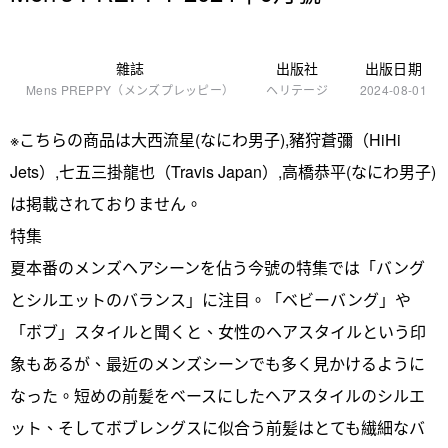
雜誌
出版社
出版日期
Mens PREPPY（メンズプレッピー）
ヘリテージ
2024-08-01
※こちらの商品は大西流星(なにわ男子),豬狩蒼彌（HiHi
Jets）,七五三掛龍也（Travis Japan）,高橋恭平(なにわ男子)
は掲載されておりません。
特集
夏本番のメンズヘアシーンを佔う今號の特集では「バング
とシルエットのバランス」に注目。「ベビーバング」や
「ボブ」スタイルと聞くと、女性のヘアスタイルという印
象もあるが、最近のメンズシーンでも多く見かけるように
なった。短めの前髪をベースにしたヘアスタイルのシルエ
ット、そしてボブレングスに似合う前髪はとても繊細なバ