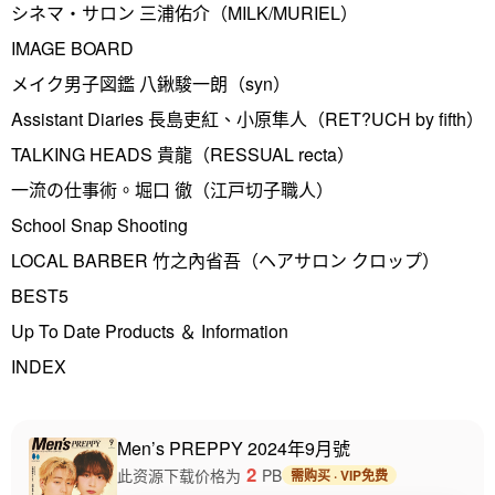
シネマ・サロン 三浦佑介（MILK/MURIEL）
IMAGE BOARD
メイク男子図鑑 八鍬駿一朗（syn）
Assistant Diaries 長島吏紅、小原隼人（RET?UCH by fifth）
TALKING HEADS 貴龍（RESSUAL recta）
一流の仕事術。堀口 徹（江戸切子職人）
School Snap Shooting
LOCAL BARBER 竹之內省吾（ヘアサロン クロップ）
BEST5
Up To Date Products ＆ Information
INDEX
Men’s PREPPY 2024年9月號
2
此资源下载价格为
PB
需购买 · VIP免费