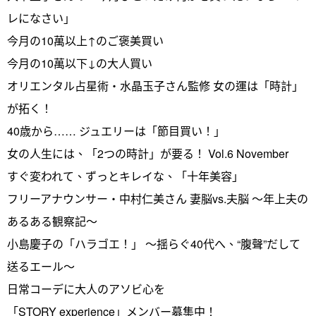
レになさい」
今月の10萬以上↑のご褒美買い
今月の10萬以下↓の大人買い
オリエンタル占星術・水晶玉子さん監修 女の運は「時計」
が拓く！
40歳から…… ジュエリーは「節目買い！」
女の人生には、「2つの時計」が要る！ Vol.6 November
すぐ変われて、ずっとキレイな、「十年美容」
フリーアナウンサー・中村仁美さん 妻脳vs.夫脳 ～年上夫の
あるある観察記～
小島慶子の「ハラゴエ！」 ～揺らぐ40代へ、“腹聲”だして
送るエール～
日常コーデに大人のアソビ心を
「STORY experience」メンバー募集中！