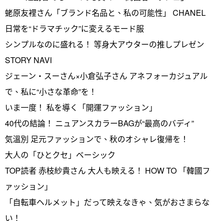
蛯原友裡さん「ブランド名品と、私の可能性」 CHANEL
日常を“ドラマチック”に変えるモード服
シンプルなのに盛れる！ 等身大アウターの推しプレゼン
STORY NAVI
ジェーン・スーさん×小倉弘子さん アネフォーカジュアル
で、私に“小さな革命”を！
いま一度！ 私を導く「開運ファッション」
40代の結論！ ニュアンスカラーBAGが“最高のバディ”
気溫別 足元ファッションで、秋のオシャレ復帰を！
大人の「ひとクセ」ベーシック
TOP読者 赤枝紗貴さん 大人も映える！ HOW TO 「韓國フ
ァッション」
「自転車ヘルメット」だって映えなきゃ、気がおさまらな
い！