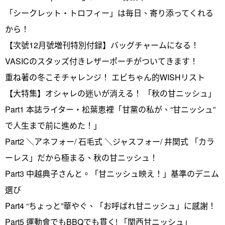
「シークレット・トロフィー」は毎日、寄り添ってくれる
から！
【次號12月號増刊特別付録】バッグチャームになる！
VASICのスタッズ付きレザーポーチがついてきます！
重ね著の冬こそチャレンジ！ エビちゃん的WISHリスト
【大特集】オシャレの迷いが消える！ 「秋の甘ニッシュ」
Part1 本誌ライター・松葉恵裡「甘黨の私が、“甘ニッシュ”
で人生まで前に進めた！」
Part2 ＼アネフォー/ 石毛式 ＼ジャスフォー/ 井関式 「カラ
ーレス」だから極まる、秋の甘ニッシュ！
Part3 中越典子さんと。「甘ニッシュ映え！」基準のデニム
選び
Part4 “ちょっと”華やぐ、「お呼ばれ甘ニッシュ」に感謝！
Part5 運動會でもBBQでも貫く! 「関西甘ニッシュ」