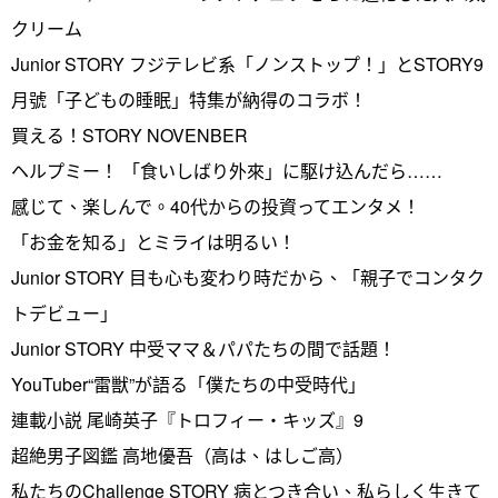
クリーム
Junior STORY フジテレビ系「ノンストップ！」とSTORY9
月號「子どもの睡眠」特集が納得のコラボ！
買える！STORY NOVENBER
ヘルプミー！ 「食いしばり外來」に駆け込んだら……
感じて、楽しんで。40代からの投資ってエンタメ！
「お金を知る」とミライは明るい！
Junior STORY 目も心も変わり時だから、「親子でコンタク
トデビュー」
Junior STORY 中受ママ＆パパたちの間で話題！
YouTuber“雷獣”が語る「僕たちの中受時代」
連載小説 尾崎英子『トロフィー・キッズ』9
超絶男子図鑑 高地優吾（高は、はしご高）
私たちのChallenge STORY 病とつき合い、私らしく生きて