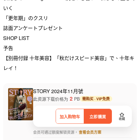
いく
「更年期」のクスリ
誌面アンケートプレゼント
SHOP LIST
予告
【別冊付録 十年美容】「秋だけスピード美容」で、十年キ
レイ！
STORY 2024年11月號
2
此资源下载价格为
PB
需购买 · VIP免费
加入购物车
立即購買
收藏
会员可通过额度解锁资源，
查看会员方案