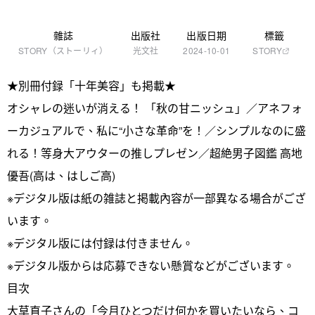
雜誌
出版社
出版日期
標籤
STORY（ストーリィ）
光文社
2024-10-01
STORY
★別冊付録「十年美容」も掲載★
オシャレの迷いが消える！ 「秋の甘ニッシュ」／アネフォ
ーカジュアルで、私に“小さな革命”を！／シンプルなのに盛
れる！等身大アウターの推しプレゼン／超絶男子図鑑 高地
優吾(高は、はしご高)
※デジタル版は紙の雑誌と掲載內容が一部異なる場合がござ
います。
※デジタル版には付録は付きません。
※デジタル版からは応募できない懸賞などがございます。
目次
大草直子さんの「今月ひとつだけ何かを買いたいなら、コ