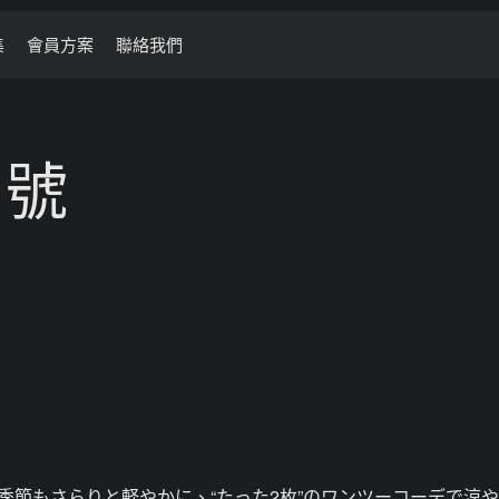
集
會員方案
聯絡我們
月號
季節もさらりと軽やかに、“たった2枚”のワンツーコーデで涼