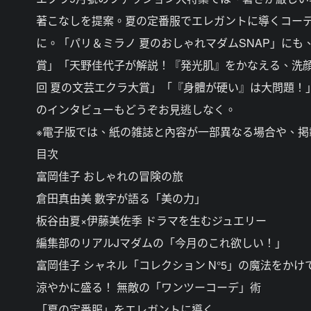
著こなしを提案。夏の定番服でエレガントに導くコー
に。「パリ＆ミラノ 夏のおしゃれマダムSNAP」に
賞」「天野佳代子が解説！『発光肌』をかなえる、洗
回 夏の文芸エクラ大賞」「『身體が硬い』は大問題！
のインタビューもどうぞお見逃しなく。
※電子版では、紙の雑誌と內容が一部異なる場合や、
目次
富岡佳子 おしゃれの冒険の旅
倉田真由美 數字が語る「美の力」
板谷由夏×伊藤美佐季 ドラマを生むジュエリー
編集部のリアルJマダムの「今月のこれ欲しい！」
富岡佳子 シャネル「コレクション N°5」の魔法をかけ
涼やかに盛る！ 無敵の「ワンツーコーデ」術
「夏の定番服」をエレガントに導く