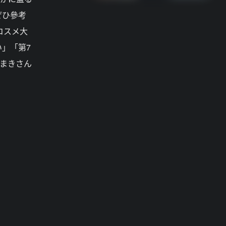
ぜひ參考
コスメ大
」「第7
たまきさん