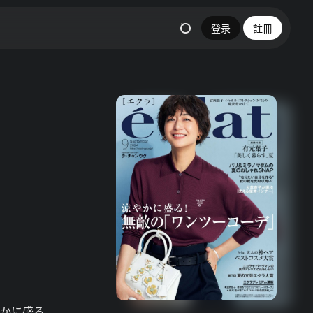
登录
註冊
やかに盛る