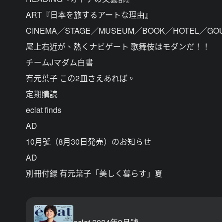
ART『日本を旅するアートな理由』
CINEMA／STAGE／MUSEUM／BOOK／HOTEL／GO
尾上右近が、熱くナビゲート 歌舞伎はモダンだ！！
チームJマダム白書
有元葉子 この2皿さえあれば。
定期購読
eclat finds
AD
10月號（8月30日発売）のお知らせ
AD
別冊付録 有元葉子「美しく暮らす」夏