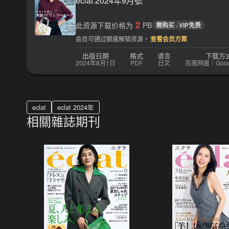
eclat 2024年9月號
2
此资源下载价格为
PB
需购买 · VIP免费
会员可通过额度解锁资源，
查看会员方案
出版日期
格式
语言
下载方
2024年8月1日
PDF
日文
百度网盘｜Google
eclat
eclat 2024年
相關雜誌期刊