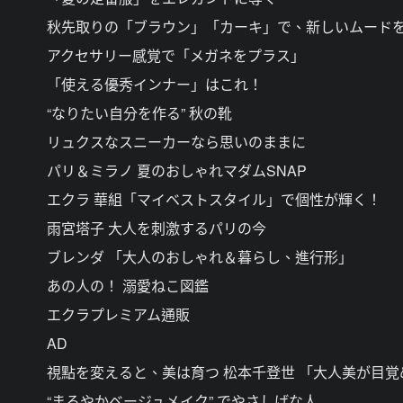
秋先取りの「ブラウン」「カーキ」で、新しいムード
アクセサリー感覚で「メガネをプラス」
「使える優秀インナー」はこれ！
“なりたい自分を作る” 秋の靴
リュクスなスニーカーなら思いのままに
パリ＆ミラノ 夏のおしゃれマダムSNAP
エクラ 華組「マイベストスタイル」で個性が輝く！
雨宮塔子 大人を刺激するパリの今
ブレンダ 「大人のおしゃれ＆暮らし、進行形」
あの人の！ 溺愛ねこ図鑑
エクラプレミアム通販
AD
視點を変えると、美は育つ 松本千登世 「大人美が目覚
“まろやかベージュメイク” でやさしげな人