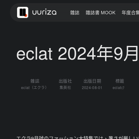
雜誌
雜誌書 MOOK
年度合
eclat 2024年9
雜誌
出版社
出版日期
標籤
eclat（エクラ）
集英社
2024-08-01
eclat
エクラ9月號のファッション大特集では、暑さが厳しい