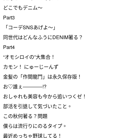
どこでもデニム～
Part3
「コーデSNSあげよ～」
同世代はどんなふうにDENIM著る？
Part4
“オモシロイの”大集合！
カモン！ にゅーじーんず
金髪の「作間龍鬥」は永久保存版！
お♡誰ぇ――――!?
おしゃれも美容も今から追いつくゼ！
部活を引退して気づいたこと。
この秋何著る？問題
僕らは流行りにのるタイプ。
最近めっちゃ野球してる！