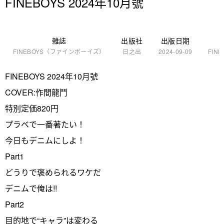
FINEBOYS 2024年10月號
雜誌
出版社
出版日期
FINEBOYS（ファインボーイズ）
日之出
2024-09-09
FINE
FINEBOYS 2024年10月號
COVER:作間龍鬥
特別定価820円
プラベで一番著たい！
今日もデニムにしよ！
Part1
どうりで褒められるワケだ
デニムで俺は!!
Part2
目的地で“キャラ”は変わる