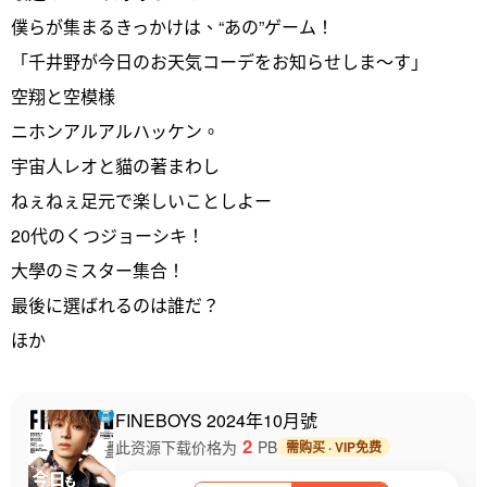
僕らが集まるきっかけは、“あの”ゲーム！
「千井野が今日のお天気コーデをお知らせしま～す」
空翔と空模様
ニホンアルアルハッケン。
宇宙人レオと貓の著まわし
ねぇねぇ足元で楽しいことしよー
20代のくつジョーシキ！
大學のミスター集合！
最後に選ばれるのは誰だ？
ほか
FINEBOYS 2024年10月號
2
此资源下载价格为
PB
需购买 · VIP免费