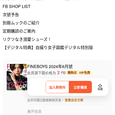
FB SHOP LIST
次號予告
別冊ムックのご紹介
定期購読のご案內
リクツなき溺愛シューズ！
【デジタル特典】自撮り女子図鑑デジタル特別版
FINEBOYS 2024年6月號
2
此资源下载价格为
PB
需购买 · VIP免费
加入购物车
立即購買
收藏
会员可通过额度解锁资源，
查看会员方案
展开信息