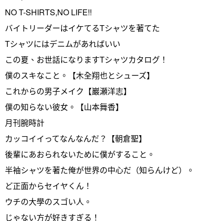
NO T-SHIRTS,NO LIFE!!
バイトリーダーはイケてるTシャツを著てた
Tシャツにはデニムがあればいい
この夏、お世話になりますTシャツカタログ！
僕のスキなこと。【木全翔也とシューズ】
これからの男子メイク【巖瀬洋志】
僕の知らない彼女。【山本舞香】
月刊腕時計
カッコイイってなんなんだ？【朝倉聖】
後輩にあおられないために僕がすること。
半袖シャツを著た俺が世界の中心だ（知らんけど）。
ど正面からセイヤくん！
ウチの大學のスゴい人。
じゃない方が好きすぎる！