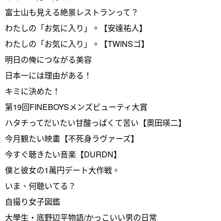
富士山も見える絶景レストランって？
わたしの「お気に入り」。【安達祐人】
わたしの「お気に入り」。【TWINSゴ】
明日の俺につながる美容
日本一には理由がある！
キミに決めた！
第19回FINEBOYSメンズビューティ大賞
ハタチってだいたい甘酸っぱくて苦い【奧田瑛二】
今月観たい映畫【不死身ラヴァーズ】
今すぐ聴きたい音楽【DURDN】
僕と彼女の1萬円デート大作戦。
いま、何聴いてる？
自撮り女子図鑑
大學生・底野辺平物語/かっこいい男の日常