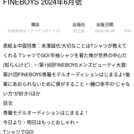
FINEBOYS 2024年6月號
雜誌
出版社
出版日期
FINEBOYS（ファインボーイズ）
日之出
2024-05-09
FINE
表紙＆中面特集：末澤誠也/大切なことはTシャツが教えて
くれる TシャツでGO!/半袖シャツを著た俺が世界の中心だ
(知らんけど）。/第19回FINEBOYSメンズビューティ大賞/
第21回FINEBOYS専屬モデルオーディションはじまるよ!/後
輩にあおられないために僕がすること。/樋口幸平の“じゃな
い方”が好き!/ほか
目次
専屬モデルオーディションはじまるよ！
今日より、明日はもっとおしゃれ。
TシャツでGO!