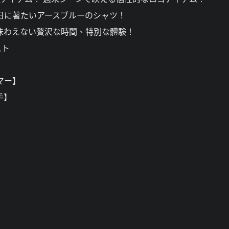
日に著たいアースブルーのシャツ！
味わえない贅沢な時間、特別な體験！
スト
マー】
手】
】