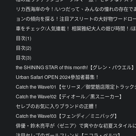
リカ西海岸の今！/いつだって、みんなの憧れの存在で
ョンの傾向を探る！注目アスリートの大好物ワードロー
車をチェック/人気連載！ 相葉雅紀大人の遊び時間！/
目次(1)
目次(2)
目次(3)
the SHINING STAR of this month!【グレン・パウエル
Urban Safari OPEN 2024參加者募集！
Catch the Wave!01【セリーヌ／御堂筋店限定トラ
Catch the Wave!02【ディオール／黒スニーカー】
セレブのお気に入りブランドの正體！
Catch the Wave!03【フェンディ／ミニバッグ】
俳優・鈴木亮平が〈ゼニア〉で爽やかな初夏スタイル
注目セレブのガールフレンド【ニコラ・ペルツ】