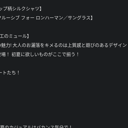
ューリップ柄シルクシャツ】
 エクスクルーシブ フォー ロンハーマン／サングラス】
ス加工のミュール】
魅力! 大人のお灑落をキメるのは上質感と遊びのあるデザイン
場！ 初夏に欲しいものがここで揃う！
ートたち！
 夏のカジュアルはバカンス気分で！