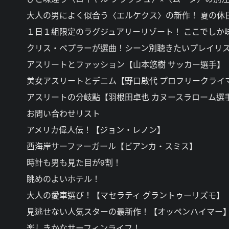
大人の男によく似合う〈エルケクス〉の新作！ 夏の休
１日１組限定のラグジュアリーリゾート！ ここでしか
クリス・ペプラーが選曲！シーン別聴きたいプレイリ
アスリートとファッション【山本悠樹 サッカー選手】
美女アスリートとデニム【野口啟代 プロフリークライ
アスリートの分岐點【羽根田卓也 カヌースラローム選
お問い合わせリスト
アメリカ偉人伝！【ジョン・レノン】
西海岸サーファーガール【ビアンカ・スミス】
時計も男も見た目が9割！
眺めのよいホテル！
大人の愛車選び！【マセラティ グラントゥーリズモ】
見逃せない人気スターの最新作！【オッペンハイマー
楽しきかなサーフィンライフ！