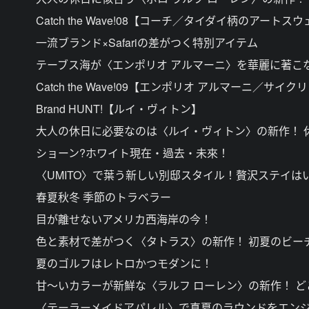
Catch the Wave!08【コーチ／タイダイ柄のアート
一流ブランド×Safariの差がつく特別アイテム
テーブス海が〈エンポリオ アルマーニ〉を華麗に著こ
Catch the Wave!09【エンポリオ アルマーニ／サイ
Brand HUNT!【ルイ・ヴィトン】
大人の休日に必要なのは〈ルイ・ヴィトン〉の新作！ 
ショーン?ホワイト現在・過去・未來！
〈UMITO〉で葉う新しい別邸スタイル！贅沢ステイは
春夏秋冬 季節のトラベラー
目が離せないアメリカ西海岸の今！
色と素材で差がつく〈タトラス〉の新作！ 初夏のビー
夏のゴルフはレトロかつモダンに！
甘～いカラーが新鮮な〈ラルフ ローレン〉の新作！ 
〈テーラーメイドアパレル〉で真夏のラウンドをエンジ