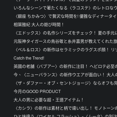
いろんなシーンで著たくなる〈ラコステ〉のレトロなウ
〈銀座 ちかみつ〉で贅沢な時間を! 優雅なディナータ
相葉雅紀 大人の遊び時間！
〈エドックス〉の名作シリーズをチェック！ 夏の手元
元阪神タイガースの鳥谷敬と糸井嘉男が教えてくれた旅
〈ベル＆ロス〉の新作はセラミックのラグスポ顔！ リ
Catch the Trend!
英國の老舗〈バブアー〉の新作に注目！ ヘビロテ必至
今、〈ニューバランス〉の新作ウエアが面白い！ 大人
〈ザ・ダファー・オブ・セントジョージ〉ならオフも完
今月のGOOD PRODUCT
大人の男に必要な超・王道アイテム！
〈カシラ〉の新作は素材と柄で違い出し！ モノトーン
ひと味違う〈ロイヤル フラッシュ〉×〈ムータ〉の別