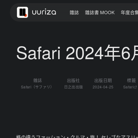
雜誌
雜誌書 MOOK
年度合
Safari 2024年
雜誌
出版社
出版日期
標籤
Safari（サファリ）
日之出出版
2024-04-25
Safari
格の違うファッション・クルマ・旅！︎ セレブなアスリ