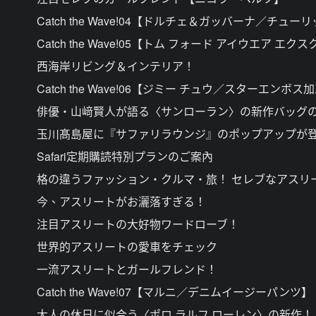
Catch the Wave!04【ドルチェ＆ガッバーナ／チ
Catch the Wave!05【トム フォード アイウエア
西海岸リビング＆インテリア！
Catch the Wave!06【ジミー チュウ／スターエンボ
俳優・山﨑賢人が語る〈サンローラン〉の新作バッグの
玉川髙島屋に『サファリラウンジ』のポップアップが登
Safari定期購読特別プランのご案內
格の違うファッション・クルマ・旅！ セレブなアスリ
今、アスリートがお灑落すぎる！
注目アスリートの大好物ワードローブ！
世界的アスリートの愛車をチェック
一流アスリートとガールフレンド！
Catch the Wave!07【マルニ／デニムイージーパンツ】
大人の休日に似合う〈ポロ ラルフ ローレン〉の新作！