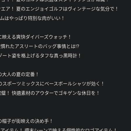
エア！ 夏のエンジョイゴルフはヴィンテージな気分で！
イムはやっぱり特別な肉がいい！
に映える爽快ダイバーズウォッチ！
慣れたアスリートのバッグ事情とは!?
ゾート姿を格上げるタフな真っ黒時計！
の大人の夏の定番！
のスポーツミックスにベースボールシャツが効く！
璧！ 快適素材のアウターでゴキゲンな休日を！
の帽子が街映えの決め手！
注アイテム！ 週末シーンで映える個性的なロゴアイテム！