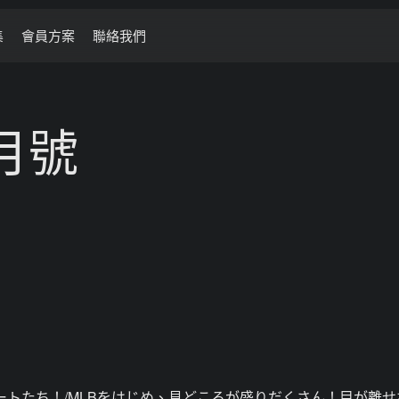
集
會員方案
聯絡我們
6月號
ートたち！/MLBをはじめ、見どころが盛りだくさん！目が離せ