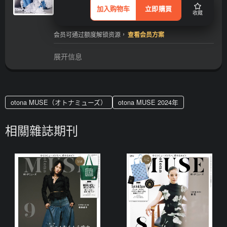
加入购物车
立即購買
收藏
会员可通过额度解锁资源，
查看会员方案
展开信息
otona MUSE（オトナミューズ）
otona MUSE 2024年
相關雜誌期刊