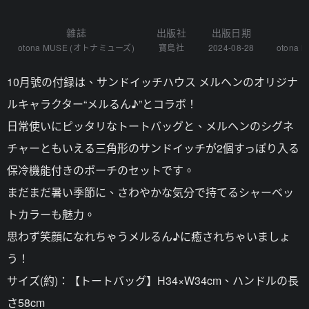
雜誌
出版社
出版日期
otona MUSE (オトナミューズ)
寶島社
2024-08-28
oton
10月號の付録は、サンドイッチハウス メルヘンのオリジナ
ルキャラクター“メルるん♪”とコラボ！
日常使いにピッタリなトートバッグと、メルヘンのシグネ
チャーともいえる三角形のサンドイッチが2個すっぽり入る
保冷機能付きのポーチのセットです。
まだまだ暑い季節に、さわやかな気分で持てるシャーベッ
トカラーも魅力。
思わず笑顔になれちゃうメルるん♪に癒されちゃいましょ
う！
サイズ(約)：【トートバッグ】H34×W34cm、ハンドルの長
さ58cm