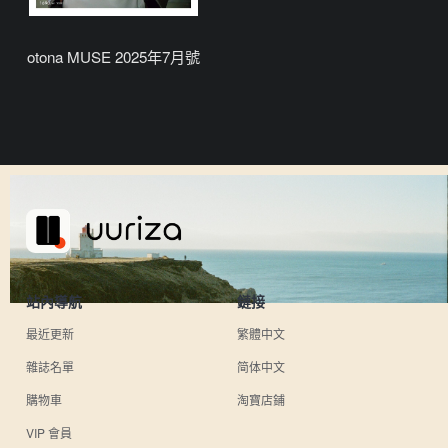
otona MUSE 2025年7月號
站內導航
鏈接
最近更新
繁體中文
雜誌名單
简体中文
購物車
淘寶店鋪
VIP 會員