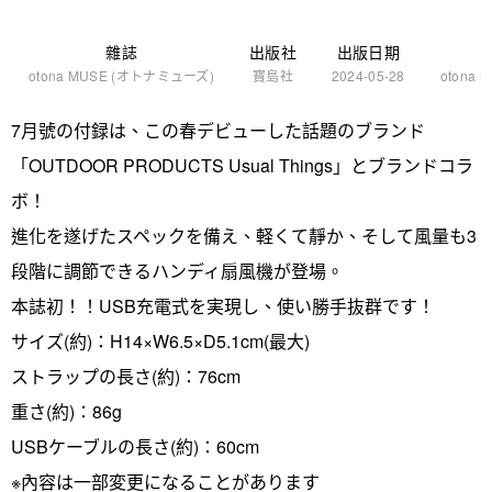
雜誌
出版社
出版日期
otona MUSE (オトナミューズ)
寶島社
2024-05-28
oton
7月號の付録は、この春デビューした話題のブランド
「OUTDOOR PRODUCTS Usual Things」とブランドコラ
ボ！
進化を遂げたスペックを備え、軽くて靜か、そして風量も3
段階に調節できるハンディ扇風機が登場。
本誌初！！USB充電式を実現し、使い勝手抜群です！
サイズ(約)：H14×W6.5×D5.1cm(最大)
ストラップの長さ(約)：76cm
重さ(約)：86g
USBケーブルの長さ(約)：60cm
※內容は一部変更になることがあります