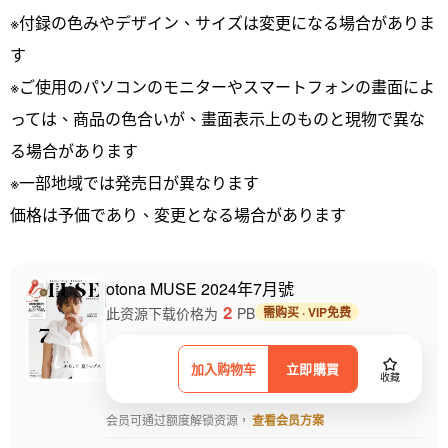
※付録の色みやデザイン、サイズは変更になる場合がありま
す
※ご使用のパソコンのモニターやスマートフォンの畫面によ
っては、商品の色合いが、畫面表示上のものと現物で異な
る場合があります
※一部地域では発売日が異なります
価格は予価であり、変更となる場合があります
otona MUSE 2024年7月號
2
此资源下载价格为
PB
需购买 · VIP免费
加入购物车
立即購買
收藏
会员可通过额度解锁资源，
查看会员方案