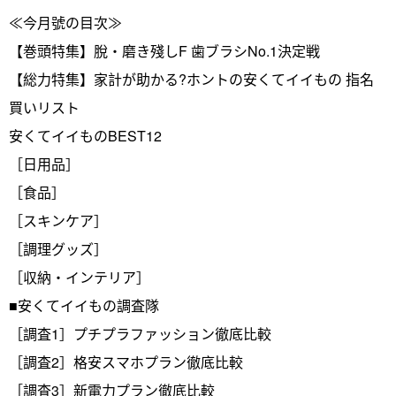
≪今月號の目次≫
【巻頭特集】脫・磨き殘しF 歯ブラシNo.1決定戦
【総力特集】家計が助かる?ホントの安くてイイもの 指名
買いリスト
安くてイイものBEST12
［日用品］
［食品］
［スキンケア］
［調理グッズ］
［収納・インテリア］
■安くてイイもの調査隊
［調査1］プチプラファッション徹底比較
［調査2］格安スマホプラン徹底比較
［調査3］新電力プラン徹底比較