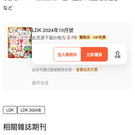
など
LDK 2024年10月號
2
此资源下载价格为
PB
需购买 · VIP免费
加入购物车
立即購買
收藏
会员可通过额度解锁资源，
查看会员方案
展开信息
LDK
LDK 2024年
相關雜誌期刊