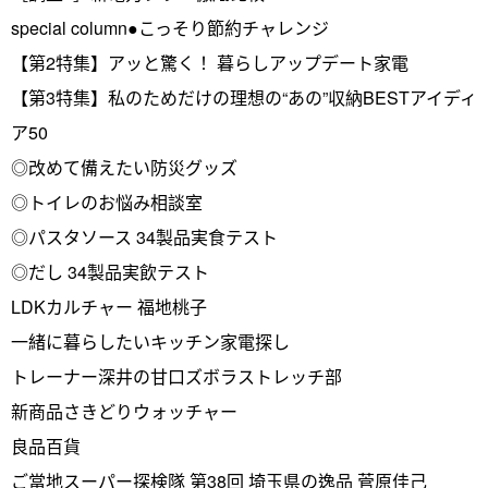
special column●こっそり節約チャレンジ
【第2特集】アッと驚く！ 暮らしアップデート家電
【第3特集】私のためだけの理想の“あの”収納BESTアイディ
ア50
◎改めて備えたい防災グッズ
◎トイレのお悩み相談室
◎パスタソース 34製品実食テスト
◎だし 34製品実飲テスト
LDKカルチャー 福地桃子
一緒に暮らしたいキッチン家電探し
トレーナー深井の甘口ズボラストレッチ部
新商品さきどりウォッチャー
良品百貨
ご當地スーパー探検隊 第38回 埼玉県の逸品 菅原佳己