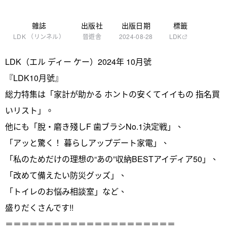
雜誌
出版社
出版日期
標籤
LDK （リンネル）
晉遊舎
2024-08-28
LDK
LDK（エル ディー ケー）2024年 10月號
『LDK10月號』
総力特集は「家計が助かる ホントの安くてイイもの 指名買
いリスト」。
他にも「脫・磨き殘しF 歯ブラシNo.1決定戦」、
「アッと驚く！ 暮らしアップデート家電」、
「私のためだけの理想の“あの”収納BESTアイディア50」、
「改めて備えたい防災グッズ」、
「トイレのお悩み相談室」など、
盛りだくさんです!!
＝＝＝＝＝＝＝＝＝＝＝＝＝＝＝＝＝＝＝＝＝