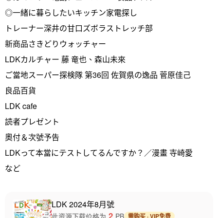
◎一緒に暮らしたいキッチン家電探し
トレーナー深井の甘口ズボラストレッチ部
新商品さきどりウォッチャー
LDKカルチャー 藤 竜也、森山未來
ご當地スーパー探検隊 第36回 佐賀県の逸品 菅原佳己
良品百貨
LDK cafe
読者プレゼント
奧付＆次號予告
LDKって本當にテストしてるんですか？／漫畫 寺崎愛
など
LDK 2024年8月號
2
此资源下载价格为
PB
需购买 · VIP免费