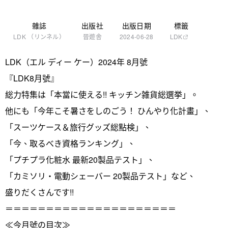
雜誌
出版社
出版日期
標籤
LDK （リンネル）
晉遊舎
2024-06-28
LDK
LDK（エル ディー ケー）2024年 8月號
『LDK8月號』
総力特集は「本當に使える!! キッチン雑貨総選挙」。
他にも「今年こそ暑さをしのごう！ ひんやり化計畫」、
「スーツケース＆旅行グッズ総點検」、
「今、取るべき資格ランキング」、
「プチプラ化粧水 最新20製品テスト」、
「カミソリ・電動シェーバー 20製品テスト」など、
盛りだくさんです!!
＝＝＝＝＝＝＝＝＝＝＝＝＝＝＝＝＝＝＝＝＝
≪今月號の目次≫