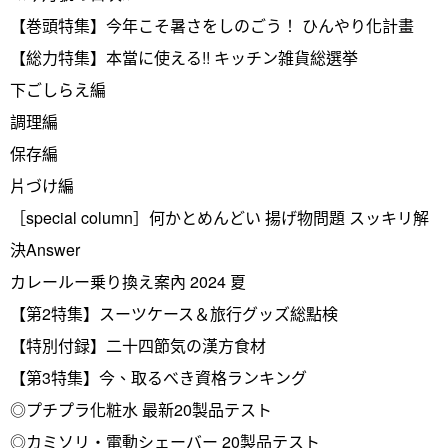
【巻頭特集】今年こそ暑さをしのごう！ ひんやり化計畫
【総力特集】本當に使える!! キッチン雑貨総選挙
下ごしらえ編
調理編
保存編
片づけ編
［special column］何かとめんどい 揚げ物問題 スッキリ解
決Answer
カレールー乗り換え案內 2024 夏
【第2特集】スーツケース＆旅行グッズ総點検
【特別付録】二十四節気の漢方食材
【第3特集】今、取るべき資格ランキング
◎プチプラ化粧水 最新20製品テスト
◎カミソリ・電動シェーバー 20製品テスト