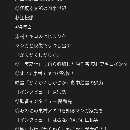
◎伊坂幸太郎の四半世紀
杉江松戀
●特集２
東村アキコのはじまりを
マンガと映像でうつし出す
『かくかくしかじか』
◎「実寫化」に自ら參加した原作者 東村アキコインタ
◎すべて東村アキコが監修！
映畫『かくかくしかじか』劇中絵畫の魅力
［インタビュー］原崇浩
◎監督インタビュー 関和亮
◎あの頃の東村アキコを知るマンガ家たち
［インタビュー］はるな檸檬／石田拓実
◎私たちは『かくかくしかじか』が大好き！