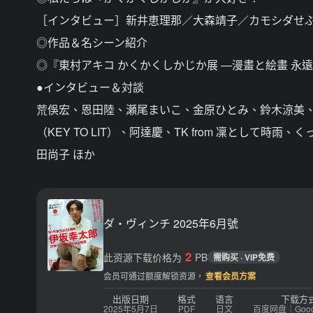
［インタビュー］新井恵理那／大森靖子／カモシダせ
◎作品＆名シーン紹介
◎『東村アキコ かくかくしかじか展 ―漫畫と絵畫 永
●インタビュー＆対談
荒俁宏、恩田陸、瀬尾まいこ、金原ひとみ、鈴木涼美、朝
（KEY TO LIT）、阿達慶、TK from 凜とし
田尚子 ほか
ダ・ヴィンチ 2025年6月號
2
此资源下载价格为
PB
需购买 · VIP免费
会员可通过额度解锁资源，
查看会员方案
出版日期
格式
语言
下载方
2025年5月7日
PDF
日文
百度网盘｜Google