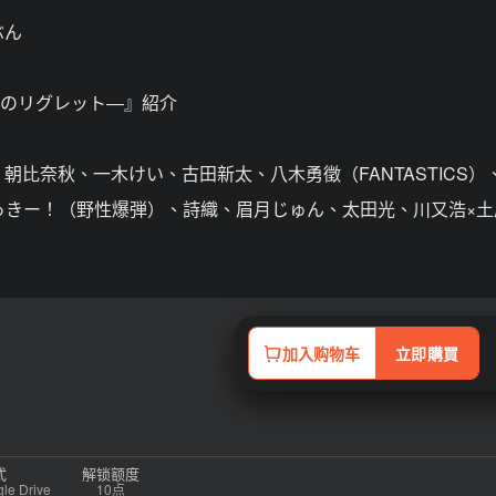
ぶん
遠のリグレット―』紹介
比奈秋、一木けい、古田新太、八木勇徵（FANTASTICS）
て時雨、くっきー！（野性爆弾）、詩織、眉月じゅん、太田光、川又浩×
加入购物车
立即購買
式
解锁额度
 Drive
10点