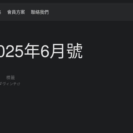
集
會員方案
聯絡我們
025年6月號
標籤
ダヴィンチ