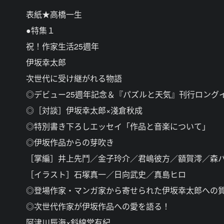
表紙★高橋一生
●特集１
祝！作家生活25週年
伊坂幸太郎
次世代に受け継がれる物語
◎デビュー25週年記念＆『パズルと天気』刊行ロング
◎［対談］伊坂幸太郎×淺倉秋成
◎特別書き下ろしエッセイ「作品と音楽について」
◎伊坂作品からの芽吹き
［掌編］井上先鬥／金子玲介／君嶋彼方／額賀澪／森
［イラスト］石塚真一／日向武史／真島ヒロ
◎登場作家・マンガ家から寄せられた伊坂幸太郎への
◎次世代作家が伊坂作品への愛を語る！
阿津川辰海×斜線堂有紀