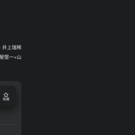
、井上瑞稀
土屋堅一×山
收藏