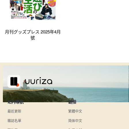
月刊グッズプレス 2025年4月
號
站內導航
鏈接
最近更新
繁體中文
雜誌名單
简体中文