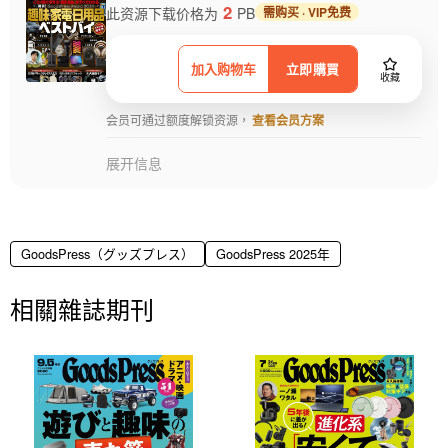
2
此资源下载价格为
PB
需购买 · VIP免费
加入购物车
立即購買
收藏
会员可通过额度解锁资源，
查看会员方案
展开信息
GoodsPress（グッズプレス）
GoodsPress 2025年
相關雜誌期刊