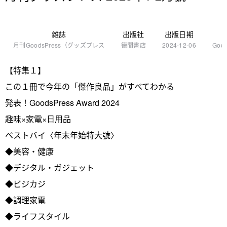
雜誌
出版社
出版日期
月刊GoodsPress（グッズプレス
徳間書店
2024-12-06
Goo
【特集１】
この１冊で今年の「傑作良品」がすべてわかる
発表！GoodsPress Award 2024
趣味×家電×日用品
ベストバイ〈年末年始特大號〉
◆美容・健康
◆デジタル・ガジェット
◆ビジカジ
◆調理家電
◆ライフスタイル