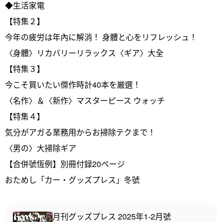
◆生活家電
【特集２】
今年の疲労は年內に解消！ 身體と心をリフレッシュ！
〈身體〉リカバリーリラックス〈ギア〉大全
【特集３】
今こそ買いたい傑作時計40本を厳選！
〈名作〉＆〈新作〉マスターピース ウォッチ
【特集４】
気分がアガる業務用からお掃除テクまで！
〈男の〉大掃除ギア
【合併號恆例】別冊付録20ページ
おためし「カー・グッズプレス」冬號
月刊グッズプレス 2025年1-2月號