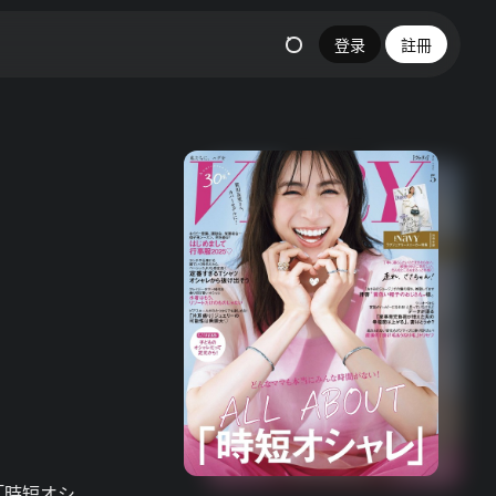
登录
註冊
「時短オシ