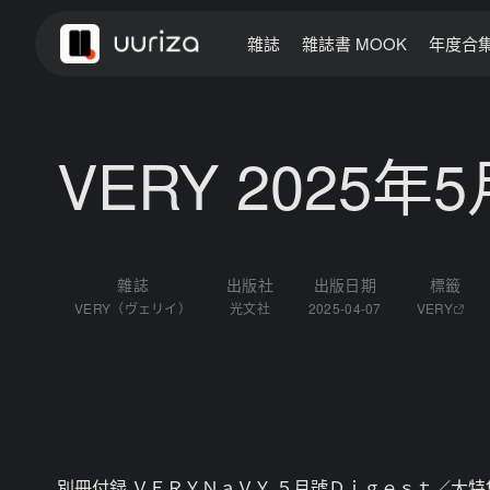
雜誌
雜誌書 MOOK
年度合
VERY 2025年
雜誌
出版社
出版日期
標籤
VERY（ヴェリイ）
光文社
2025-04-07
VERY
別冊付録 ＶＥＲＹＮａＶＹ ５月號Ｄｉｇｅｓｔ／大特