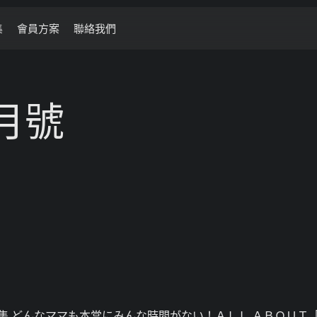
集
會員方案
聯絡我們
5月號
集 どんなママも本當にみんな時間がない！ＡＬＬ ＡＢＯＵＴ