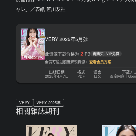
ャレ」／表紙 笹川友裡
VERY 2025年5月號
2
此资源下载价格为
PB
需购买 · VIP免费
会员可通过额度解锁资源，
查看会员方案
出版日期
格式
语言
下载方
2025年4月7日
PDF
日文
百度网盘｜Google
VERY
VERY 2025年
相關雜誌期刊