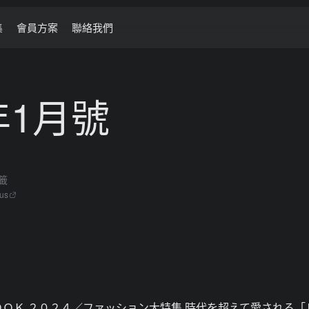
集
會員方案
聯絡我們
5年1月號
籤
ous
ＢＯＯＫ ２０２４／ファッション大特集 時代を超えて愛される「