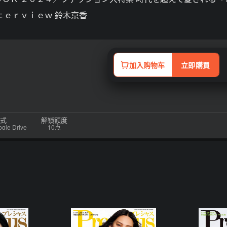
ｔｅｒｖｉｅｗ 鈴木京香
加入购物车
立即購買
式
解锁额度
e Drive
10点