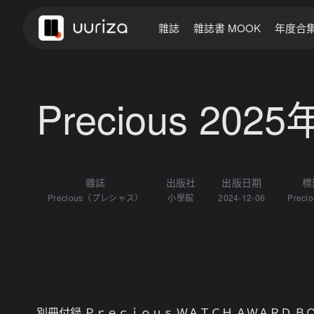
雜誌
雜誌書 MOOK
年度合
Precious 202
雜誌
出版社
出版日期
標
Precious（プレシャス）
小學館
2024-12-06
Preci
別冊付録 Ｐｒｅｃｉｏｕｓ ＷＡＴＣＨ ＡＷＡＲＤ 