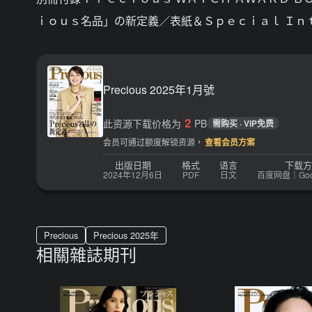
ｉｏｕｓ名品」の新定義／表紙＆Ｓｐｅｃｉａｌ Ｉｎ
Precious 2025年1月號
2
此资源下载价格为
PB
需购买 · VIP免费
会员可通过额度解锁资源，
查看会员方案
出版日期
格式
语言
下载方
2024年12月6日
PDF
日文
百度网盘｜Googl
Precious
Precious 2025年
相關雜誌期刊