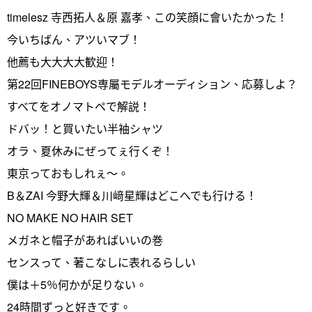
timelesz 寺西拓人＆原 嘉孝、この笑顔に會いたかった！
今いちばん、アツいマブ！
他薦も大大大大歓迎！
第22回FINEBOYS専屬モデルオーディション、応募しよ？
すべてをオノマトペで解説！
ドバッ！と買いたい半袖シャツ
オラ、夏休みにぜってぇ行くぞ！
東京っておもしれぇ～。
B＆ZAI 今野大輝＆川﨑星輝はどこへでも行ける！
NO MAKE NO HAIR SET
メガネと帽子があればいいの巻
センスって、著こなしに表れるらしい
僕は＋5％何かが足りない。
24時間ずっと好きです。