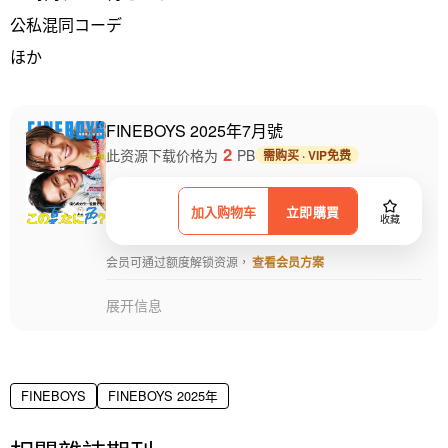
公私混同コーデ
ほか
FINEBOYS 2025年7月號
2
此资源下载价格为
PB
需购买 · VIP免费
加入购物车
立即購買
收藏
会员可通过额度解锁资源，
查看会员方案
展开信息
FINEBOYS
FINEBOYS 2025年