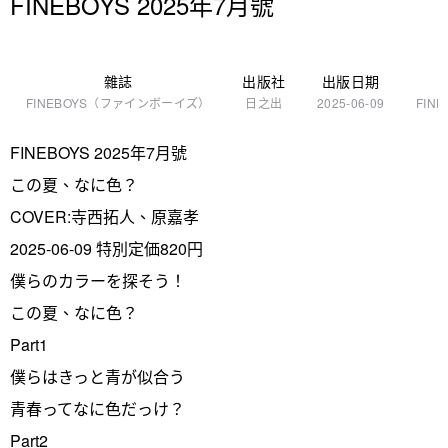
FINEBOYS 2025年7月號
雜誌
出版社
出版日期
FINEBOYS（ファインボーイズ）
日之出
2025-06-09
FINE
FINEBOYS 2025年7月號
この夏、なに色？
COVER:寺西拓人、原嘉孝
2025-06-09 特別定価820円
僕らのカラーを探そう！
この夏、なに色？
Part1
僕らはきっと青が似合う
青春ってなに色だっけ？
Part2