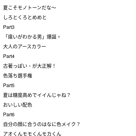
夏こそモノトーンだな～
しろとくろとめめと
Part3
「違いがわかる男」爆誕。
大人のアースカラー
Part4
古著っぽい、が大正解！
色落ち選手権
Part5
夏は糖度高めでイイんじゃね？
おいしい配色
Part6
自分の顔に合うのはなに色メイク？
アオくんモモくんモカくん