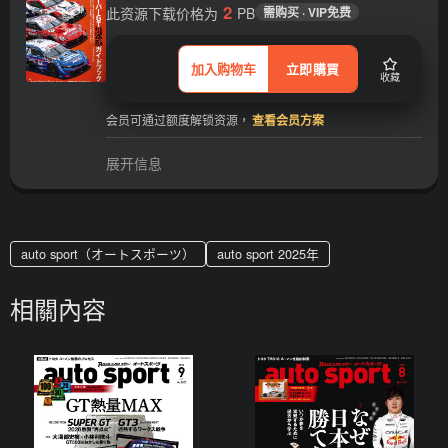
2
此资源下载价格为
PB
需购买 · VIP免费
加入购物车
立即購買
收藏
会员可通过额度解锁资源，
查看会员方案
展开信息
auto sport（オートスポーツ）
auto sport 2025年
相關內容