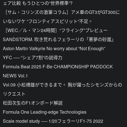
ェア比較 もうひとつの“世界標準”?
［サム・コリンズの激筆コラム］アメ車のGT3がGT300に
いないワケ “フロンティアスピリット”不足。
［WEC／ル・マン24時間］“フライング”プレビュー
SANDSTORM. 吹き荒れるフェラーリの「悪夢の砂嵐」
Aston Martin Valkyrie No worry about “Not Enough”
YFC ── “シェア7割”の説得力
Formula Beat 2025 F-Be CHAMPIONSHIP PADDOCK
NEWS Vol.1
Vol.09 小松禮雄ができるまで。 胸が躍ったシモンズからの
リクエスト
松田次生のF1オンボード解説
Formula One Leading-edge Technologies
Scale model study ── 1/20フェラーリF1-75 2022