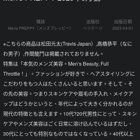
雜誌
出版社
出版日期
Mens PREPPY（メンズプレッピー）
ヘリテージ
2025-04-01
※こちらの商品は松田元太(Travis Japan）,高橋恭平（なに
わ男子）,作間龍鬥は掲載されておりません。
特集は「本気のメンズ美容。Men‘s Beauty, Full
Throttle！」。ファッションが好きで、ヘアスタイリングに
こだわりをもつ人はたくさんいると思います。そして、そ
の先の美容。つまりスキンケアや眉毛の手入れ、メイクア
ップはどうかというと、年代によって大きく分かれるのが
現代の特徴とも言えます。10代?20代男性にとって、スキン
ケアやメンズ美容はごく日常に溶け込んでいるはずだし、
30代にとっても特別なものではなくなっている。40代以上