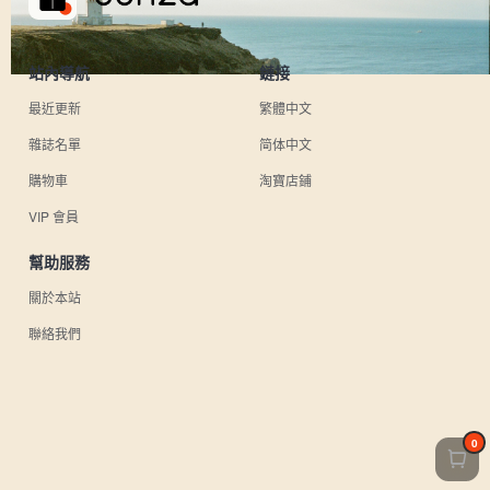
站內導航
鏈接
最近更新
繁體中文
雜誌名單
简体中文
購物車
淘寶店鋪
VIP 會員
幫助服務
關於本站
聯絡我們
0