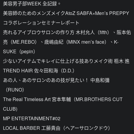
美容男子部WEEK 全記録。
美容師のためのメンズメイクAtoZ SABFA×Men’s PREPPY
コラボレーションセミナーレポート
売れるアイブロウサロンの作り方 木村允人（fifth）、阪本佑
亮（ME.REBO）、歳嶋由紀（MINX men’s face）、K-
SUKE（pepin）
少ないアイテムでキレイに仕上げる技ありメイク術 栢木 進
TREND HAIR 佐々田和海（D.D.）
あの人、あのサロンのあの技が見たい！ 中島和彌
（RUNO）
The Real Timeless Art 宮本隼輔（MR.BROTHERS CUT
CLUB)
MP ENTERTAINMENT#02
LOCAL BARBER 工藤貴由（ヘアーサロンクドウ）