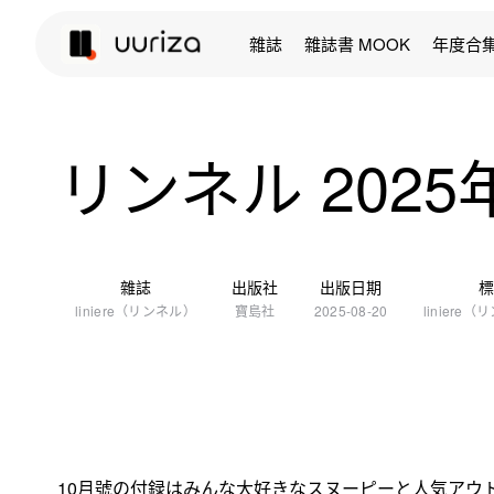
雜誌
雜誌書 MOOK
年度合
リンネル 2025
雜誌
出版社
出版日期
liniere（リンネル）
寶島社
2025-08-20
liniere
10月號の付録はみんな大好きなスヌーピーと人気アウ