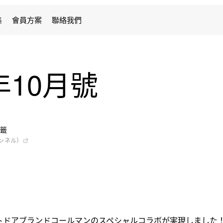
集
會員方案
聯絡我們
年10月號
標籤
（リンネル）
トドアブランドコールマンのスペシャルコラボが実現しました