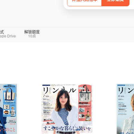
式
解锁额度
e Drive
10点