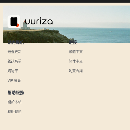
站內導航
鏈接
最近更新
繁體中文
雜誌名單
简体中文
購物車
淘寶店鋪
VIP 會員
幫助服務
關於本站
聯絡我們