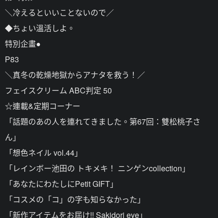
＼冷えるといいことないので／
◆ちょい溫活しよ。
特別企畫●
P83
＼真冬の乾燥地獄からアナタを救う！／
フェイスクリーム ABC判定 50
☆連載&定期コーナー
「話題のあの人を連れてきました。第67回：雙松桃子さ
ん」
「想色ネイル vol.44」
「レインボー池田の トキメキ！ ニンゲンcollection」
「あなたにわたしにPetit GIFT」
「コスメの「コ」の字も知らなかった」
「新作アイテムをお屆け!! Sakidori eye」