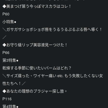
◆美まつげ葉う今っぽマスカラはコレ！
P60
小特集●
＼ガサガサショボショボ唇をうるうるぷるぷる唇へ導く！
／
◆お守り級リップ美容液見ーつけた！
P66
第3特集●
乾燥する季節に使いたいバームはどれ？
＼サイズ違った、ワイヤー痛い etc. もう失敗したくない女
性たちへ！／
◆あなたの理想のブラジャー探し旅。
P116
第4特集●