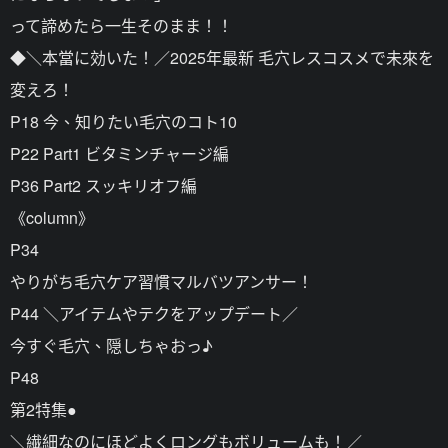
って諦めたら一生そのまま！！
◆＼本當に効いた！／2025年最新 毛穴レスコスメで未來を
変えろ！
P18 今、知りたい毛穴のコト10
P22 Part1 ビタミンチャージ編
P36 Part2 スッキリオフ編
《column》
P34
やりがち毛穴ケア習慣マルバツアンサー！
P44 ＼アイテムやテクをアップデート／
今すぐ毛穴、隠しちゃおっ♪
P48
第2特集●
＼繊細なのにほどよくロングもボリュームも！／