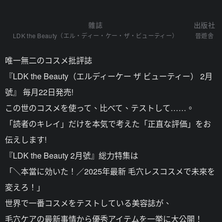
雜誌
出版社
LDK the Beauty（エル・ディー・ケー・ザ・ビューティー）
晉遊舎
唯一無二のコスメ批評誌
『LDK the Beauty（エルディーケー ザ ビューティー） 2月
號』 毎月22日発売!
この世のコスメを使って、比べて、テストして……。
「読者のキレイ」だけを本気で考えた「正直な評価」をお
伝えします!
『LDK the Beauty 2月號』総力特集は
「＼本當に効いた！／2025年最新 毛穴レスコスメで未來を
変えろ！」
世界で一番コスメをテストしている美容誌が、
毛穴ケアの最新事情から優秀アイテムを一挙に大公開！