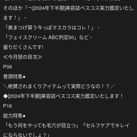
そのほか「￢[2024年下半期]美容誌ベスコス実力鑑定いたし
ます！」、
「美まつげ葉う今っぽマスカラはコレ！」、
「フェイスクリーム ABC判定50」など、
盛りだくさんです!
≪今月號の目次≫
P06
巻頭特集●
＼絶賛されまくりアイテムって実際どうなの！？／
◆[2024年下半期]美容誌ベスコス実力鑑定いたします！
P16
総力特集●
「もう何をやっても毛穴が目立つ」「セルフケアでキレイ
にならないでしょ？」