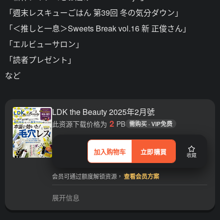
「週末レスキューごはん 第39回 冬の気分ダウン」
「＜推しと一息＞Sweets Break vol.16 新 正俊さん」
「エルビューサロン」
「読者プレゼント」
など
LDK the Beauty 2025年2月號
2
此资源下载价格为
PB
需购买 · VIP免费
加入购物车
立即購買
收藏
会员可通过额度解锁资源，
查看会员方案
展开信息