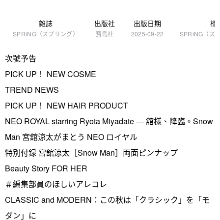
雜誌
出版社
出版日期
標
SPRiNG（スプリング）
寶島社
2025-09-22
SPRiNG（
次號予告
PICK UP！ NEW COSME
TREND NEWS
PICK UP！ NEW HAIR PRODUCT
NEO ROYAL starring Ryota Miyadate ― 舘様、降臨。Snow
Man 宮舘涼太がまとう NEO ロイヤル
特別付録 宮舘涼太［Snow Man］両面ピンナップ
Beauty Story FOR HER
＃編集部員のほしいアレコレ
CLASSIC and MODERN：この秋は「クラシック」を「モ
ダン」に