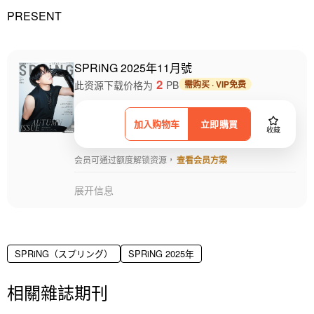
PRESENT
SPRiNG 2025年11月號
2
此资源下载价格为
PB
需购买 · VIP免费
加入购物车
立即購買
收藏
会员可通过额度解锁资源，
查看会员方案
展开信息
SPRiNG（スプリング）
SPRiNG 2025年
相關雜誌期刊