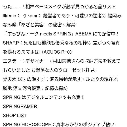
った……！相棒ベースメイクが必ず見つかる名品リスト
likeme：〈likeme〉経営者であり、可愛いの猛者♡ 福岡み
なみ発「あざと美容」の秘密、解禁
「すっぴんトーク meets SPRiNG」ABEMA にて配信中！
SHARP：見た目も機能も優秀な私の相棒♡ 差がつく寫真
を撮れるスマホは〈AQUOS R10〉
エステー：デザイナー・村田志穂さんの収納方法を教えて
もらいました お灑落な人のクローゼット拝見！
妻夫木 聡 × 広瀬すず：滾る衝動が示す、ふたりの現在地
勝地 涼 × 河合優実：記憶の探訪
SPRiNG はデジタルコンテンツも充実！
SPRiNGRAMER
SHOP LIST
SPRiNG HOROSCOPE：真木あかりのポジティブ佔い