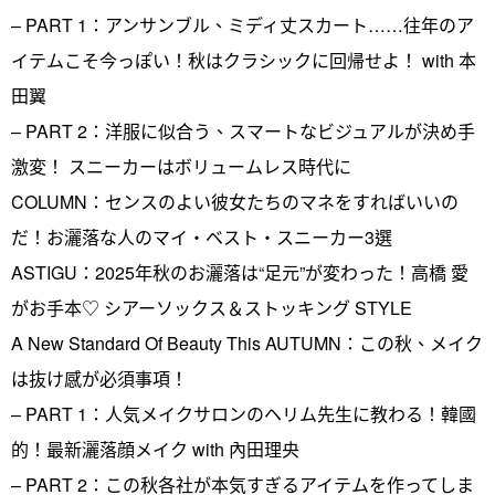
– PART 1：アンサンブル、ミディ丈スカート……往年のア
イテムこそ今っぽい！秋はクラシックに回帰せよ！ with 本
田翼
– PART 2：洋服に似合う、スマートなビジュアルが決め手
激変！ スニーカーはボリュームレス時代に
COLUMN：センスのよい彼女たちのマネをすればいいの
だ！お灑落な人のマイ・ベスト・スニーカー3選
ASTIGU：2025年秋のお灑落は“足元”が変わった！高橋 愛
がお手本♡ シアーソックス＆ストッキング STYLE
A New Standard Of Beauty This AUTUMN：この秋、メイク
は抜け感が必須事項！
– PART 1：人気メイクサロンのヘリム先生に教わる！韓國
的！最新灑落顔メイク with 內田理央
– PART 2：この秋各社が本気すぎるアイテムを作ってしま