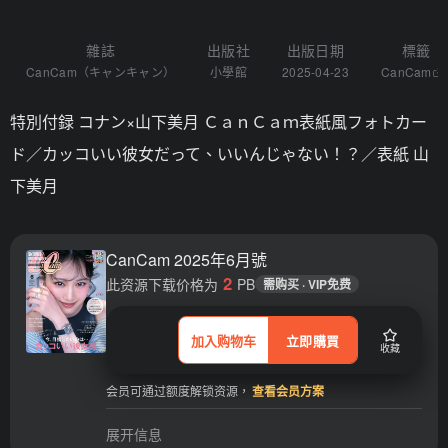
雜誌
出版社
出版日期
標籤
CanCam（キャンキャン）
小學館
2025-04-23
CanCam
特別付録 コナン×山下美月 ＣａｎＣａｍ表紙風フォトカー
ド／カッコいい彼女だって、いいんじゃない！？／表紙 山
下美月
CanCam 2025年6月號
2
此资源下载价格为
PB
需购买 · VIP免费
加入购物车
立即購買
收藏
会员可通过额度解锁资源，
查看会员方案
展开信息