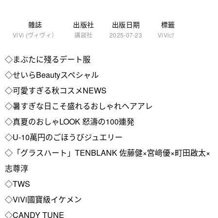
雜誌
出版社
出版日期
標籤
ViVi (ヴィヴィ）
講談社
2025-07-23
ViVi
◇まぶたに殘るデート服
◇せいらBeautyスペシャル
◇可愛すぎる秋コスメNEWS
◇暑すぎな日こそ盛れるおしゃれヘアアレ
◇真夏のおしゃLOOK 怒濤の100連発
◇U-10萬円のごほうびジュエリー
◇「グラスハート」TENBLANK 佐藤健×宮﨑優×町田啟太×
志尊淳
◇TWS
◇ViVi國寶級イケメン
◇CANDY TUNE