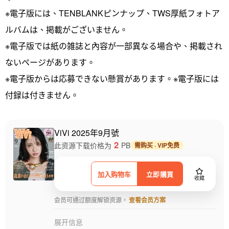
※電子版には、TENBLANKピンナップ、TWS厚紙フォトア
ルバムは、掲載がございません。
※電子版では紙の雑誌と內容が一部異なる場合や、掲載され
ないページがあります。
※電子版からは応募できない懸賞があります。※電子版には
付録は付きません。
ViVi 2025年9月號
2
此资源下载价格为
PB
需购买 · VIP免费
加入购物车
立即購買
收藏
会员可通过额度解锁资源，
查看会员方案
展开信息