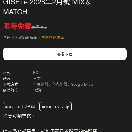
GISELe 2026年2月號 MIX＆
MATCH
限時免費
原價 2元
會員可透過額度解鎖，
查看會員方案
查看下载
格式
PDF
語言
日文
下載方式
百度網盤 / 夸克網盤 / Google Drive
解鎖額度
10點
#GISELe（ジゼル）
#GISELe 2026年
從美妝到穿搭，
這一整套都是
馬上就能用而且不踩雷的好選擇
。